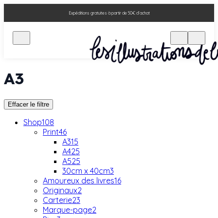
Expéditions gratuites à partir de 50€ d'achat
A3
Effacer le filtre
Shop
108
Print
46
A3
15
A4
25
A5
25
30cm x 40cm
3
Amoureux des livres
16
Originaux
2
Carterie
23
Marque-page
2