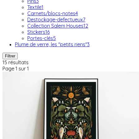
Pins
3
Textile
1
Carnets/blocs-notes
4
Destockage-defectueux
7
Collection Salem Houses
12
Stickers
16
Portes-clés
5
Plume de verre, les "petits riens"
3
Filtrer
15 résultats
Page 1 sur 1