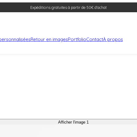
Expéditions gratuites à partir de 50€ d'achat
s personnalisées
Retour en images
Portfolio
Contact
À propos
Afficher l'image 1