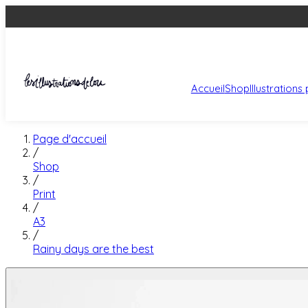
Accueil
Shop
Illustration
Page d'accueil
/
Shop
/
Print
/
A3
/
Rainy days are the best