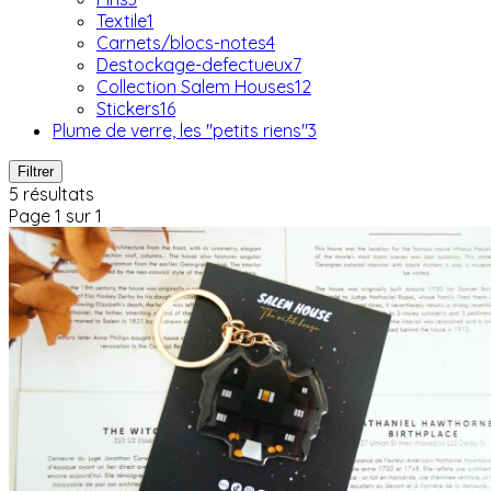
Textile
1
Carnets/blocs-notes
4
Destockage-defectueux
7
Collection Salem Houses
12
Stickers
16
Plume de verre, les "petits riens"
3
Filtrer
5 résultats
Page 1 sur 1