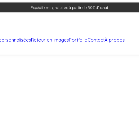
Expéditions gratuites à partir de 50€ d'achat
s personnalisées
Retour en images
Portfolio
Contact
À propos