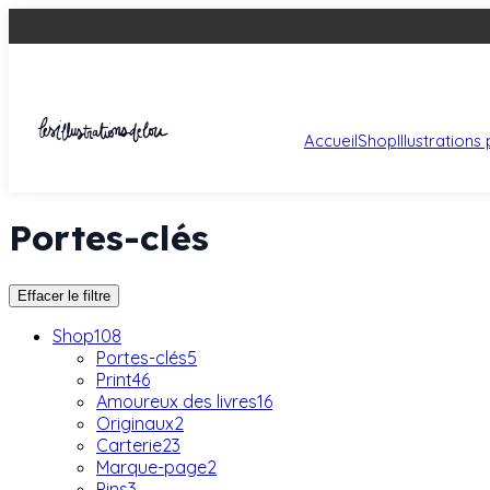
Accueil
Shop
Illustration
Portes-clés
Effacer le filtre
Shop
108
Portes-clés
5
Print
46
Amoureux des livres
16
Originaux
2
Carterie
23
Marque-page
2
Pins
3