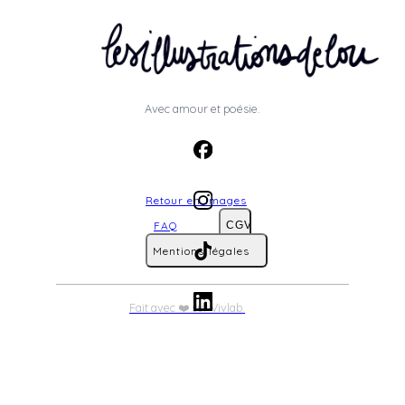
Avec amour et poésie.
Retour en images
FAQ
CGV
Mentions légales
Fait avec ❤️ sur Vivlab.