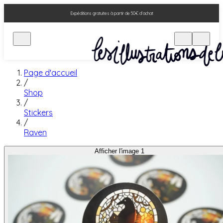
Expéditions gratuites à partir de 50€ d'achat
Page d'accueil
/
Shop
/
Stickers
/
Raven
Afficher l'image 1