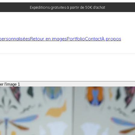
Expéditions gratuites à partir de 50€ d'achat
s personnalisées
Retour en images
Portfolio
Contact
À propos
er l'image 1