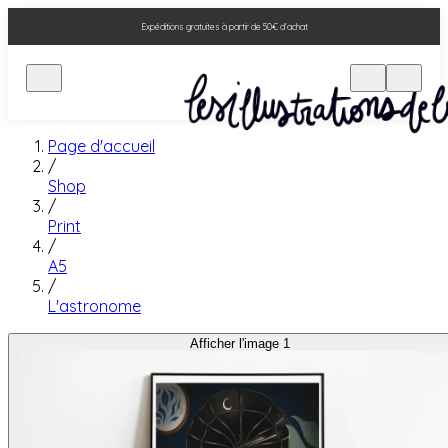
Expéditions gratuites à partir de 50€ d'achat
Page d'accueil
/
Shop
/
Print
/
A5
/
L'astronome
Afficher l'image 1