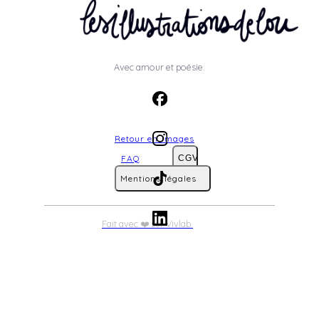
Avec amour et poésie.
Retour en images
FAQ
CGV
Mentions légales
Fait avec ❤️ sur Vivlab.