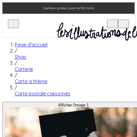
Expéditions gratuites à partir de 50€ d'achat
Page d'accueil
/
Shop
/
Carterie
/
Carte à thème
/
Carte postale capucines
Afficher l'image 1